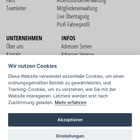
Fans
Arbeitsstundenverwaltung
Teamleiter
Mitgliederverwaltung
Live Übertragung
Profi Fahrerprofil
UNTERNEHMEN
INFOS
Über uns
Adressen Serien
Kontakt
Adressen Vereine
Nutzungsbedingungen
Adressen Teams
Wir nutzen Cookies
Datenschutzerklärung
Streckenverzeichnis
Diese Website verwendet essentielle Cookies, um einen
Impressum
ordnungsgemäßen Betrieb zu gewährleisten, und
COMMUNITY
Tracking-Cookies, um zu verstehen, wie Sie mit der
Website interagieren. Letztere werden erst nach
Zustimmung geladen.
Mehr erfahren
TV
Akzeptieren
Einstellungen