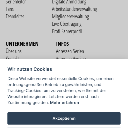
Serienleiter
Digitale Anmeldung
Fans
Arbeitsstundenverwaltung
Teamleiter
Mitgliederverwaltung
Live Übertragung
Profi Fahrerprofil
UNTERNEHMEN
INFOS
Über uns
Adressen Serien
Kontakt
Adressen Vereine
Nutzungsbedingungen
Adressen Teams
Wir nutzen Cookies
Datenschutzerklärung
Streckenverzeichnis
Diese Website verwendet essentielle Cookies, um einen
Impressum
ordnungsgemäßen Betrieb zu gewährleisten, und
COMMUNITY
Tracking-Cookies, um zu verstehen, wie Sie mit der
Website interagieren. Letztere werden erst nach
Zustimmung geladen.
Mehr erfahren
TV
Akzeptieren