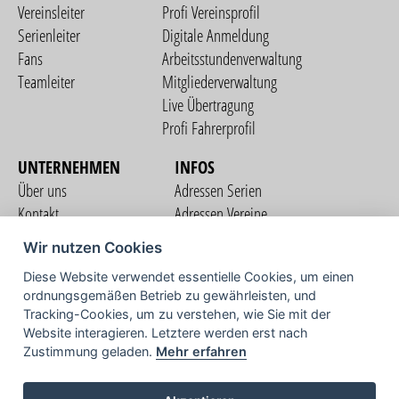
Vereinsleiter
Profi Vereinsprofil
Serienleiter
Digitale Anmeldung
Fans
Arbeitsstundenverwaltung
Teamleiter
Mitgliederverwaltung
Live Übertragung
Profi Fahrerprofil
UNTERNEHMEN
INFOS
Über uns
Adressen Serien
Kontakt
Adressen Vereine
Nutzungsbedingungen
Adressen Teams
Wir nutzen Cookies
Datenschutzerklärung
Streckenverzeichnis
Diese Website verwendet essentielle Cookies, um einen
Impressum
COMMUNITY
ordnungsgemäßen Betrieb zu gewährleisten, und
Tracking-Cookies, um zu verstehen, wie Sie mit der
Website interagieren. Letztere werden erst nach
Zustimmung geladen.
Mehr erfahren
TV