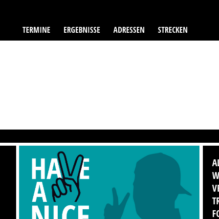
TERMINE
ERGEBNISSE
ADRESSEN
STRECKEN
A
W
V
T
F