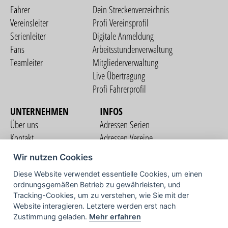
Fahrer
Dein Streckenverzeichnis
Vereinsleiter
Profi Vereinsprofil
Serienleiter
Digitale Anmeldung
Fans
Arbeitsstundenverwaltung
Teamleiter
Mitgliederverwaltung
Live Übertragung
Profi Fahrerprofil
UNTERNEHMEN
INFOS
Über uns
Adressen Serien
Kontakt
Adressen Vereine
Nutzungsbedingungen
Adressen Teams
Wir nutzen Cookies
Datenschutzerklärung
Streckenverzeichnis
Diese Website verwendet essentielle Cookies, um einen
Impressum
COMMUNITY
ordnungsgemäßen Betrieb zu gewährleisten, und
Tracking-Cookies, um zu verstehen, wie Sie mit der
Website interagieren. Letztere werden erst nach
Zustimmung geladen.
Mehr erfahren