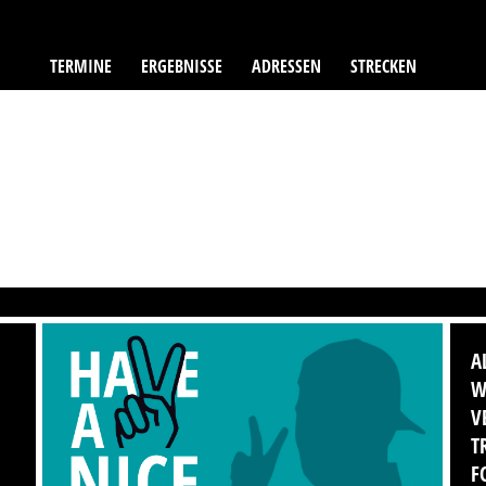
TERMINE
ERGEBNISSE
ADRESSEN
STRECKEN
A
W
V
T
F