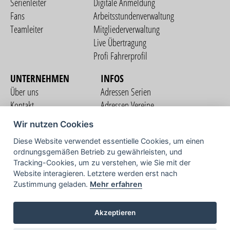
Serienleiter
Digitale Anmeldung
Fans
Arbeitsstundenverwaltung
Teamleiter
Mitgliederverwaltung
Live Übertragung
Profi Fahrerprofil
UNTERNEHMEN
INFOS
Über uns
Adressen Serien
Kontakt
Adressen Vereine
Nutzungsbedingungen
Adressen Teams
Wir nutzen Cookies
Datenschutzerklärung
Streckenverzeichnis
Diese Website verwendet essentielle Cookies, um einen
Impressum
ordnungsgemäßen Betrieb zu gewährleisten, und
COMMUNITY
Tracking-Cookies, um zu verstehen, wie Sie mit der
Website interagieren. Letztere werden erst nach
Zustimmung geladen.
Mehr erfahren
TV
Akzeptieren