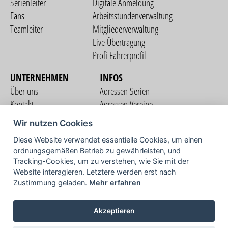
Serienleiter
Digitale Anmeldung
Fans
Arbeitsstundenverwaltung
Teamleiter
Mitgliederverwaltung
Live Übertragung
Profi Fahrerprofil
UNTERNEHMEN
INFOS
Über uns
Adressen Serien
Kontakt
Adressen Vereine
Nutzungsbedingungen
Adressen Teams
Wir nutzen Cookies
Datenschutzerklärung
Streckenverzeichnis
Diese Website verwendet essentielle Cookies, um einen
Impressum
ordnungsgemäßen Betrieb zu gewährleisten, und
COMMUNITY
Tracking-Cookies, um zu verstehen, wie Sie mit der
Website interagieren. Letztere werden erst nach
Zustimmung geladen.
Mehr erfahren
TV
Akzeptieren