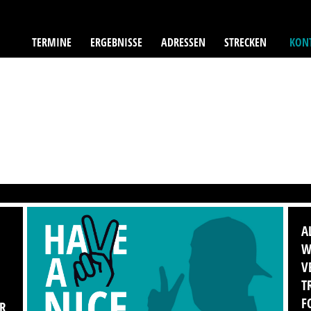
TERMINE
ERGEBNISSE
ADRESSEN
STRECKEN
KONT
A
W
V
T
F
CR