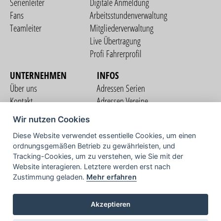
Serienleiter
Digitale Anmeldung
Fans
Arbeitsstundenverwaltung
Teamleiter
Mitgliederverwaltung
Live Übertragung
Profi Fahrerprofil
UNTERNEHMEN
INFOS
Über uns
Adressen Serien
Kontakt
Adressen Vereine
Nutzungsbedingungen
Adressen Teams
Wir nutzen Cookies
Datenschutzerklärung
Streckenverzeichnis
Diese Website verwendet essentielle Cookies, um einen
Impressum
ordnungsgemäßen Betrieb zu gewährleisten, und
COMMUNITY
Tracking-Cookies, um zu verstehen, wie Sie mit der
Website interagieren. Letztere werden erst nach
Zustimmung geladen.
Mehr erfahren
TV
Akzeptieren