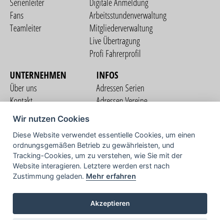
Serienleiter
Digitale Anmeldung
Fans
Arbeitsstundenverwaltung
Teamleiter
Mitgliederverwaltung
Live Übertragung
Profi Fahrerprofil
UNTERNEHMEN
INFOS
Über uns
Adressen Serien
Kontakt
Adressen Vereine
Nutzungsbedingungen
Adressen Teams
Wir nutzen Cookies
Datenschutzerklärung
Streckenverzeichnis
Diese Website verwendet essentielle Cookies, um einen
Impressum
ordnungsgemäßen Betrieb zu gewährleisten, und
COMMUNITY
Tracking-Cookies, um zu verstehen, wie Sie mit der
Website interagieren. Letztere werden erst nach
Zustimmung geladen.
Mehr erfahren
TV
Akzeptieren