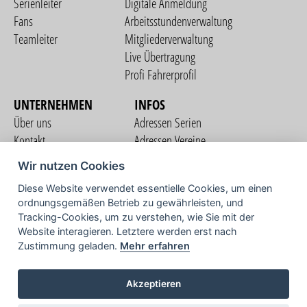
Serienleiter
Digitale Anmeldung
Fans
Arbeitsstundenverwaltung
Teamleiter
Mitgliederverwaltung
Live Übertragung
Profi Fahrerprofil
UNTERNEHMEN
INFOS
Über uns
Adressen Serien
Kontakt
Adressen Vereine
Nutzungsbedingungen
Adressen Teams
Wir nutzen Cookies
Datenschutzerklärung
Streckenverzeichnis
Diese Website verwendet essentielle Cookies, um einen
Impressum
ordnungsgemäßen Betrieb zu gewährleisten, und
COMMUNITY
Tracking-Cookies, um zu verstehen, wie Sie mit der
Website interagieren. Letztere werden erst nach
Zustimmung geladen.
Mehr erfahren
TV
Akzeptieren