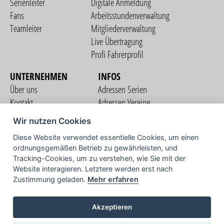
Serienleiter
Digitale Anmeldung
Fans
Arbeitsstundenverwaltung
Teamleiter
Mitgliederverwaltung
Live Übertragung
Profi Fahrerprofil
UNTERNEHMEN
INFOS
Über uns
Adressen Serien
Kontakt
Adressen Vereine
Nutzungsbedingungen
Adressen Teams
Wir nutzen Cookies
Datenschutzerklärung
Streckenverzeichnis
Diese Website verwendet essentielle Cookies, um einen
Impressum
ordnungsgemäßen Betrieb zu gewährleisten, und
COMMUNITY
Tracking-Cookies, um zu verstehen, wie Sie mit der
Website interagieren. Letztere werden erst nach
Zustimmung geladen.
Mehr erfahren
TV
Akzeptieren