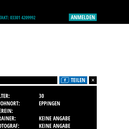
ANMELDEN
AKT: 03301 4209992
TEILEN
LTER:
30
OHNORT:
EPPINGEN
EREIN:
RAINER:
KEINE ANGABE
OTOGRAF:
KEINE ANGABE