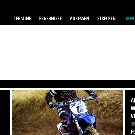
TERMINE
ERGEBNISSE
ADRESSEN
STRECKEN
KONT
A
W
V
T
F