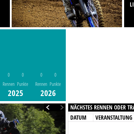
L
0
0
0
0
Rennen
Punkte
Rennen
Punkte
2025
2026
NÄCHSTES RENNEN ODER TR
DATUM
VERANSTALTUNG