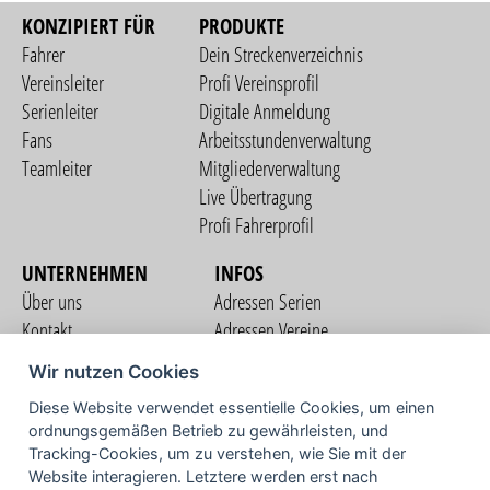
KONZIPIERT FÜR
PRODUKTE
Fahrer
Dein Streckenverzeichnis
Vereinsleiter
Profi Vereinsprofil
Serienleiter
Digitale Anmeldung
Fans
Arbeitsstundenverwaltung
Teamleiter
Mitgliederverwaltung
Live Übertragung
Profi Fahrerprofil
UNTERNEHMEN
INFOS
Über uns
Adressen Serien
Kontakt
Adressen Vereine
Nutzungsbedingungen
Adressen Teams
Wir nutzen Cookies
Datenschutzerklärung
Streckenverzeichnis
Diese Website verwendet essentielle Cookies, um einen
Impressum
COMMUNITY
ordnungsgemäßen Betrieb zu gewährleisten, und
Tracking-Cookies, um zu verstehen, wie Sie mit der
Website interagieren. Letztere werden erst nach