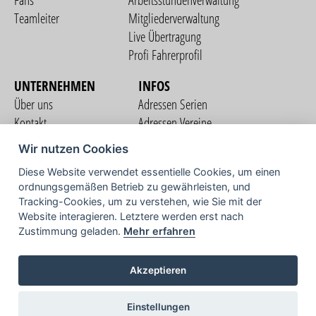
Fans
Arbeitsstundenverwaltung
Teamleiter
Mitgliederverwaltung
Live Übertragung
Profi Fahrerprofil
UNTERNEHMEN
INFOS
Über uns
Adressen Serien
Kontakt
Adressen Vereine
Nutzungsbedingungen
Adressen Teams
Wir nutzen Cookies
Datenschutzerklärung
Streckenverzeichnis
Diese Website verwendet essentielle Cookies, um einen
Impressum
ordnungsgemäßen Betrieb zu gewährleisten, und
COMMUNITY
Tracking-Cookies, um zu verstehen, wie Sie mit der
Website interagieren. Letztere werden erst nach
Zustimmung geladen.
Mehr erfahren
TV
Akzeptieren
Einstellungen