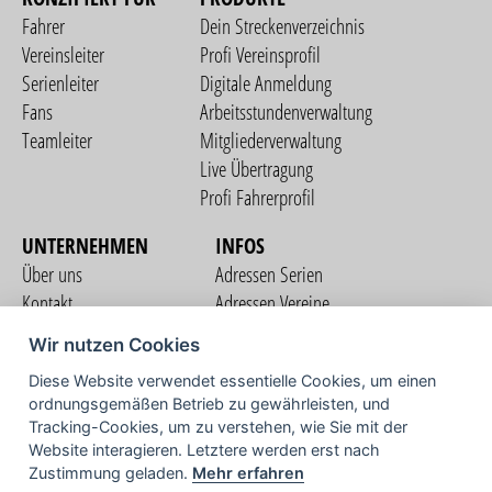
Fahrer
Dein Streckenverzeichnis
Vereinsleiter
Profi Vereinsprofil
Serienleiter
Digitale Anmeldung
Fans
Arbeitsstundenverwaltung
Teamleiter
Mitgliederverwaltung
Live Übertragung
Profi Fahrerprofil
UNTERNEHMEN
INFOS
Über uns
Adressen Serien
Kontakt
Adressen Vereine
Nutzungsbedingungen
Adressen Teams
Wir nutzen Cookies
Datenschutzerklärung
Streckenverzeichnis
Diese Website verwendet essentielle Cookies, um einen
Impressum
COMMUNITY
ordnungsgemäßen Betrieb zu gewährleisten, und
Tracking-Cookies, um zu verstehen, wie Sie mit der
Website interagieren. Letztere werden erst nach
Zustimmung geladen.
Mehr erfahren