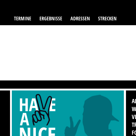
TERMINE
ERGEBNISSE
ADRESSEN
STRECKEN
A
W
V
T
F