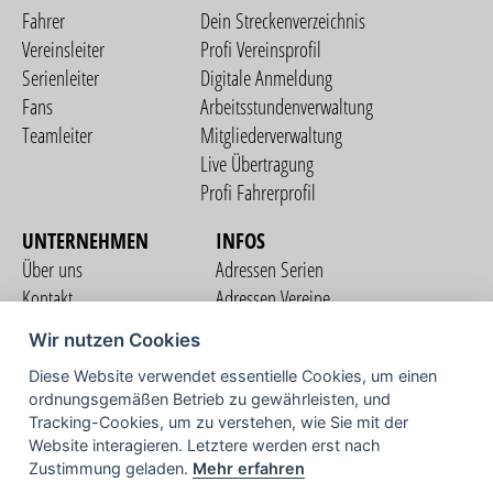
Fahrer
Dein Streckenverzeichnis
Vereinsleiter
Profi Vereinsprofil
Serienleiter
Digitale Anmeldung
Fans
Arbeitsstundenverwaltung
Teamleiter
Mitgliederverwaltung
Live Übertragung
Profi Fahrerprofil
UNTERNEHMEN
INFOS
Über uns
Adressen Serien
Kontakt
Adressen Vereine
Nutzungsbedingungen
Adressen Teams
Wir nutzen Cookies
Datenschutzerklärung
Streckenverzeichnis
Diese Website verwendet essentielle Cookies, um einen
Impressum
COMMUNITY
ordnungsgemäßen Betrieb zu gewährleisten, und
Tracking-Cookies, um zu verstehen, wie Sie mit der
Website interagieren. Letztere werden erst nach
Zustimmung geladen.
Mehr erfahren