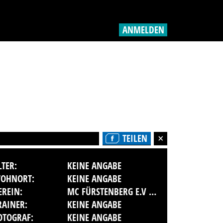
ANMELDEN
TEILEN
LTER:
KEINE ANGABE
OHNORT:
KEINE ANGABE
EREIN:
MC FÜRSTENBERG E.V IM ADAC BB
RAINER:
KEINE ANGABE
OTOGRAF:
KEINE ANGABE