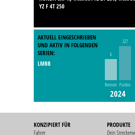
YZ F 4T 250
AKTUELL EINGESCHRIEBEN
327
UND AKTIV IN FOLGENDEN
SERIEN:
6
LMBB
Rennen
Punkte
2024
KONZIPIERT FÜR
PRODUKTE
Fahrer
Dein Streckenv