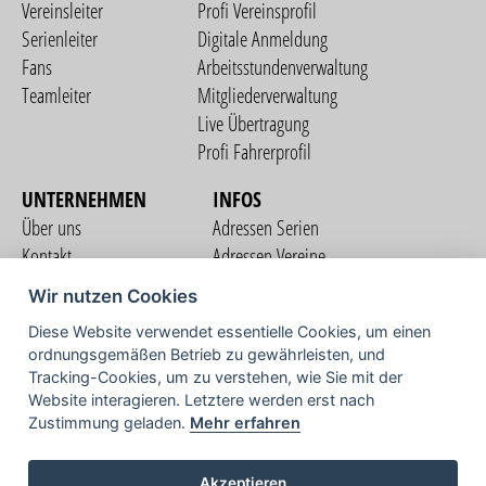
Vereinsleiter
Profi Vereinsprofil
Serienleiter
Digitale Anmeldung
Fans
Arbeitsstundenverwaltung
Teamleiter
Mitgliederverwaltung
Live Übertragung
Profi Fahrerprofil
UNTERNEHMEN
INFOS
Über uns
Adressen Serien
Kontakt
Adressen Vereine
Nutzungsbedingungen
Adressen Teams
Wir nutzen Cookies
Datenschutzerklärung
Streckenverzeichnis
Diese Website verwendet essentielle Cookies, um einen
Impressum
ordnungsgemäßen Betrieb zu gewährleisten, und
COMMUNITY
Tracking-Cookies, um zu verstehen, wie Sie mit der
Website interagieren. Letztere werden erst nach
Zustimmung geladen.
Mehr erfahren
TV
Akzeptieren