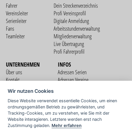
Fahrer
Dein Streckenverzeichnis
Vereinsleiter
Profi Vereinsprofil
Serienleiter
Digitale Anmeldung
Fans
Arbeitsstundenverwaltung
Teamleiter
Mitgliederverwaltung
Live Übertragung
Profi Fahrerprofil
UNTERNEHMEN
INFOS
Über uns
Adressen Serien
Kontakt
Adressen Vereine
Nutzungsbedingungen
Adressen Teams
Wir nutzen Cookies
Datenschutzerklärung
Streckenverzeichnis
Diese Website verwendet essentielle Cookies, um einen
Impressum
COMMUNITY
ordnungsgemäßen Betrieb zu gewährleisten, und
Tracking-Cookies, um zu verstehen, wie Sie mit der
Website interagieren. Letztere werden erst nach
Zustimmung geladen.
Mehr erfahren