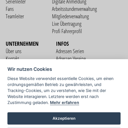
Serienleiter
Digitale Anmeldung
Fans
Arbeitsstundenverwaltung
Teamleiter
Mitgliederverwaltung
Live Übertragung
Profi Fahrerprofil
UNTERNEHMEN
INFOS
Über uns
Adressen Serien
Kontakt
Adressen Vereine
Nutzungsbedingungen
Adressen Teams
Wir nutzen Cookies
Datenschutzerklärung
Streckenverzeichnis
Diese Website verwendet essentielle Cookies, um einen
Impressum
ordnungsgemäßen Betrieb zu gewährleisten, und
COMMUNITY
Tracking-Cookies, um zu verstehen, wie Sie mit der
Website interagieren. Letztere werden erst nach
Zustimmung geladen.
Mehr erfahren
TV
Akzeptieren