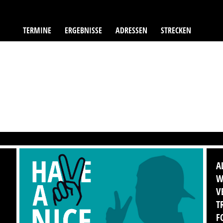
TERMINE
ERGEBNISSE
ADRESSEN
STRECKEN
A
W
V
T
F