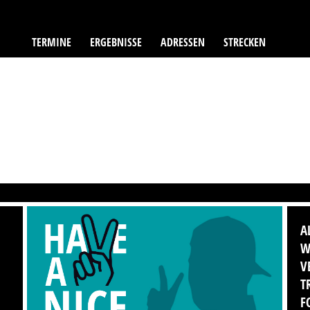
TERMINE
ERGEBNISSE
ADRESSEN
STRECKEN
A
W
V
T
F