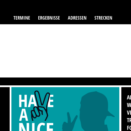
TERMINE
ERGEBNISSE
ADRESSEN
STRECKEN
A
W
V
T
F