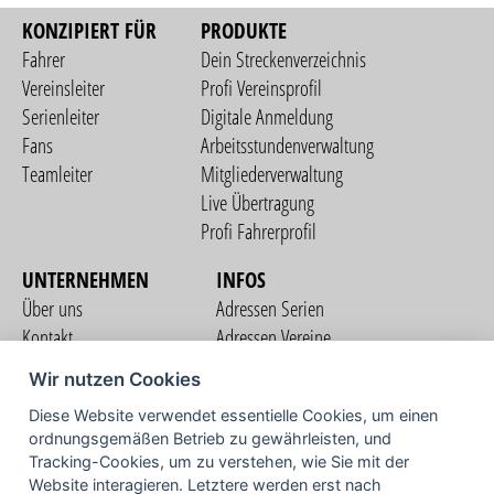
KONZIPIERT FÜR
PRODUKTE
Fahrer
Dein Streckenverzeichnis
Vereinsleiter
Profi Vereinsprofil
Serienleiter
Digitale Anmeldung
Fans
Arbeitsstundenverwaltung
Teamleiter
Mitgliederverwaltung
Live Übertragung
Profi Fahrerprofil
UNTERNEHMEN
INFOS
Über uns
Adressen Serien
Kontakt
Adressen Vereine
Nutzungsbedingungen
Adressen Teams
Wir nutzen Cookies
Datenschutzerklärung
Streckenverzeichnis
Diese Website verwendet essentielle Cookies, um einen
Impressum
ordnungsgemäßen Betrieb zu gewährleisten, und
COMMUNITY
Tracking-Cookies, um zu verstehen, wie Sie mit der
Website interagieren. Letztere werden erst nach