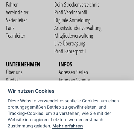
Fahrer
Dein Streckenverzeichnis
Vereinsleiter
Profi Vereinsprofil
Serienleiter
Digitale Anmeldung
Fans
Arbeitsstundenverwaltung
Teamleiter
Mitgliederverwaltung
Live Übertragung
Profi Fahrerprofil
UNTERNEHMEN
INFOS
Über uns
Adressen Serien
Kontakt
Adressen Vereine
Nutzungsbedingungen
Adressen Teams
Wir nutzen Cookies
Datenschutzerklärung
Streckenverzeichnis
Diese Website verwendet essentielle Cookies, um einen
Impressum
ordnungsgemäßen Betrieb zu gewährleisten, und
COMMUNITY
Tracking-Cookies, um zu verstehen, wie Sie mit der
Website interagieren. Letztere werden erst nach
Zustimmung geladen.
Mehr erfahren
TV