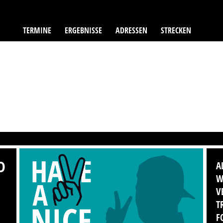
TERMINE
ERGEBNISSE
ADRESSEN
STRECKEN
D
A
W
V
T
F