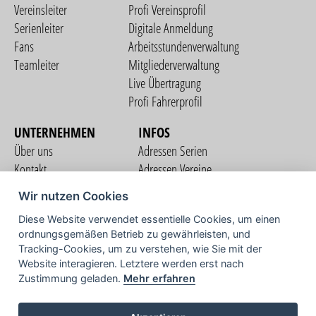
Vereinsleiter
Profi Vereinsprofil
Serienleiter
Digitale Anmeldung
Fans
Arbeitsstundenverwaltung
Teamleiter
Mitgliederverwaltung
Live Übertragung
Profi Fahrerprofil
UNTERNEHMEN
INFOS
Über uns
Adressen Serien
Kontakt
Adressen Vereine
Nutzungsbedingungen
Adressen Teams
Wir nutzen Cookies
Datenschutzerklärung
Streckenverzeichnis
Diese Website verwendet essentielle Cookies, um einen
Impressum
COMMUNITY
ordnungsgemäßen Betrieb zu gewährleisten, und
Tracking-Cookies, um zu verstehen, wie Sie mit der
Website interagieren. Letztere werden erst nach
Zustimmung geladen.
Mehr erfahren
TV