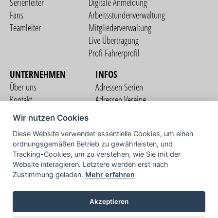
Serienleiter
Digitale Anmeldung
Fans
Arbeitsstundenverwaltung
Teamleiter
Mitgliederverwaltung
Live Übertragung
Profi Fahrerprofil
UNTERNEHMEN
INFOS
Über uns
Adressen Serien
Kontakt
Adressen Vereine
Nutzungsbedingungen
Adressen Teams
Wir nutzen Cookies
Datenschutzerklärung
Streckenverzeichnis
Diese Website verwendet essentielle Cookies, um einen
Impressum
ordnungsgemäßen Betrieb zu gewährleisten, und
COMMUNITY
Tracking-Cookies, um zu verstehen, wie Sie mit der
Website interagieren. Letztere werden erst nach
Zustimmung geladen.
Mehr erfahren
TV
Akzeptieren