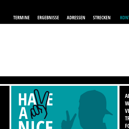
TERMINE
ERGEBNISSE
ADRESSEN
STRECKEN
KONT
A
W
V
T
F