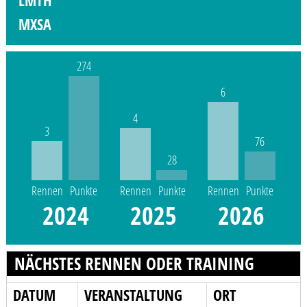
LMTH
MXSA
274
6
4
3
76
28
Rennen
Punkte
Rennen
Punkte
Rennen
Punkte
2024
2025
2026
NÄCHSTES RENNEN ODER TRAINING
DATUM
VERANSTALTUNG
ORT