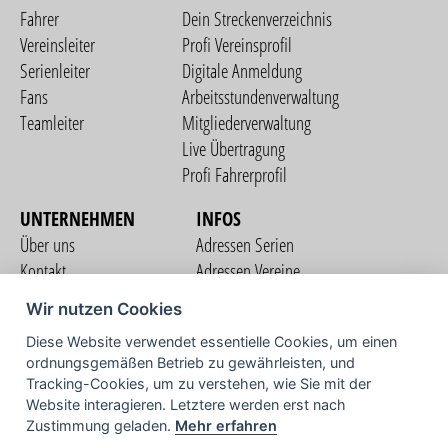
Fahrer
Dein Streckenverzeichnis
Vereinsleiter
Profi Vereinsprofil
Serienleiter
Digitale Anmeldung
Fans
Arbeitsstundenverwaltung
Teamleiter
Mitgliederverwaltung
Live Übertragung
Profi Fahrerprofil
UNTERNEHMEN
INFOS
Über uns
Adressen Serien
Kontakt
Adressen Vereine
Nutzungsbedingungen
Adressen Teams
Wir nutzen Cookies
Datenschutzerklärung
Streckenverzeichnis
Diese Website verwendet essentielle Cookies, um einen
Impressum
COMMUNITY
ordnungsgemäßen Betrieb zu gewährleisten, und
Tracking-Cookies, um zu verstehen, wie Sie mit der
Website interagieren. Letztere werden erst nach
Zustimmung geladen.
Mehr erfahren