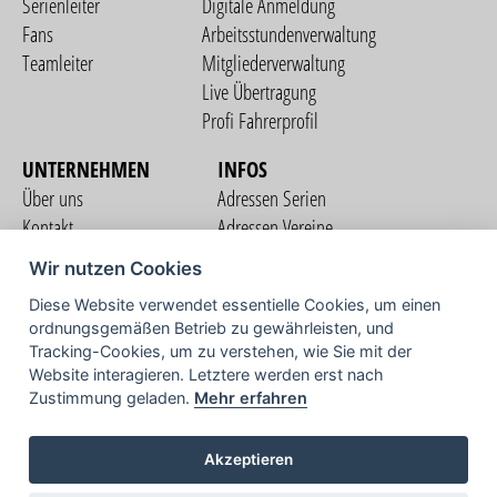
Serienleiter
Digitale Anmeldung
Fans
Arbeitsstundenverwaltung
Teamleiter
Mitgliederverwaltung
Live Übertragung
Profi Fahrerprofil
UNTERNEHMEN
INFOS
Über uns
Adressen Serien
Kontakt
Adressen Vereine
Nutzungsbedingungen
Adressen Teams
Wir nutzen Cookies
Datenschutzerklärung
Streckenverzeichnis
Diese Website verwendet essentielle Cookies, um einen
Impressum
ordnungsgemäßen Betrieb zu gewährleisten, und
COMMUNITY
Tracking-Cookies, um zu verstehen, wie Sie mit der
Website interagieren. Letztere werden erst nach
Zustimmung geladen.
Mehr erfahren
TV
Akzeptieren