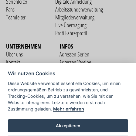
Serienleiter
Digitale Anmeldung
Fans
Arbeitsstundenverwaltung
Teamleiter
Mitgliederverwaltung
Live Übertragung
Profi Fahrerprofil
UNTERNEHMEN
INFOS
Über uns
Adressen Serien
Kontakt
Adressen Vereine
Nutzungsbedingungen
Adressen Teams
Wir nutzen Cookies
Datenschutzerklärung
Streckenverzeichnis
Diese Website verwendet essentielle Cookies, um einen
Impressum
ordnungsgemäßen Betrieb zu gewährleisten, und
COMMUNITY
Tracking-Cookies, um zu verstehen, wie Sie mit der
Website interagieren. Letztere werden erst nach
Zustimmung geladen.
Mehr erfahren
TV
Akzeptieren