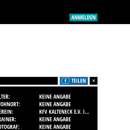
ANMELDEN
TEILEN
LTER:
KEINE ANGABE
OHNORT:
KEINE ANGABE
EREIN:
KFV KALTENECK E.V. IM DMV
RAINER:
KEINE ANGABE
OTOGRAF:
KEINE ANGABE