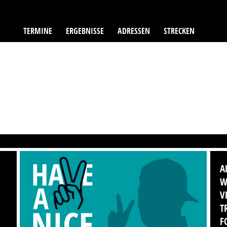
TERMINE
ERGEBNISSE
ADRESSEN
STRECKEN
A
W
V
T
F