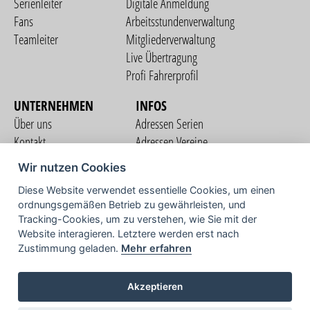
Serienleiter
Digitale Anmeldung
Fans
Arbeitsstundenverwaltung
Teamleiter
Mitgliederverwaltung
Live Übertragung
Profi Fahrerprofil
UNTERNEHMEN
INFOS
Über uns
Adressen Serien
Kontakt
Adressen Vereine
Nutzungsbedingungen
Adressen Teams
Wir nutzen Cookies
Datenschutzerklärung
Streckenverzeichnis
Diese Website verwendet essentielle Cookies, um einen
Impressum
ordnungsgemäßen Betrieb zu gewährleisten, und
COMMUNITY
Tracking-Cookies, um zu verstehen, wie Sie mit der
Website interagieren. Letztere werden erst nach
Zustimmung geladen.
Mehr erfahren
TV
Akzeptieren