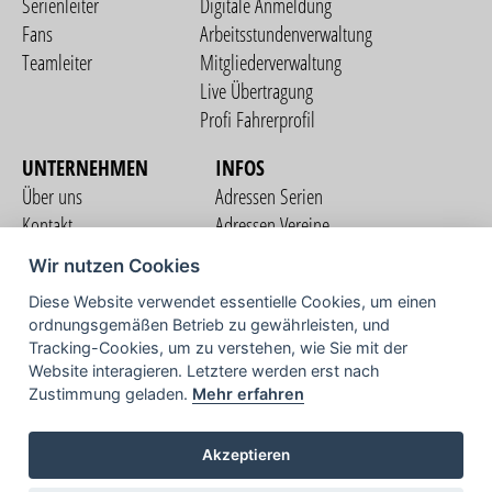
Serienleiter
Digitale Anmeldung
Fans
Arbeitsstundenverwaltung
Teamleiter
Mitgliederverwaltung
Live Übertragung
Profi Fahrerprofil
UNTERNEHMEN
INFOS
Über uns
Adressen Serien
Kontakt
Adressen Vereine
Nutzungsbedingungen
Adressen Teams
Wir nutzen Cookies
Datenschutzerklärung
Streckenverzeichnis
Diese Website verwendet essentielle Cookies, um einen
Impressum
ordnungsgemäßen Betrieb zu gewährleisten, und
COMMUNITY
Tracking-Cookies, um zu verstehen, wie Sie mit der
Website interagieren. Letztere werden erst nach
Zustimmung geladen.
Mehr erfahren
TV
Akzeptieren