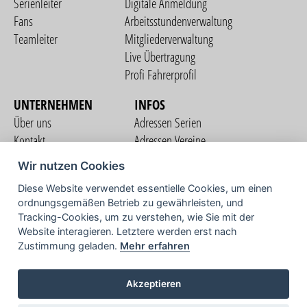
Serienleiter
Digitale Anmeldung
Fans
Arbeitsstundenverwaltung
Teamleiter
Mitgliederverwaltung
Live Übertragung
Profi Fahrerprofil
UNTERNEHMEN
INFOS
Über uns
Adressen Serien
Kontakt
Adressen Vereine
Nutzungsbedingungen
Adressen Teams
Wir nutzen Cookies
Datenschutzerklärung
Streckenverzeichnis
Diese Website verwendet essentielle Cookies, um einen
Impressum
ordnungsgemäßen Betrieb zu gewährleisten, und
COMMUNITY
Tracking-Cookies, um zu verstehen, wie Sie mit der
Website interagieren. Letztere werden erst nach
Zustimmung geladen.
Mehr erfahren
TV
Akzeptieren