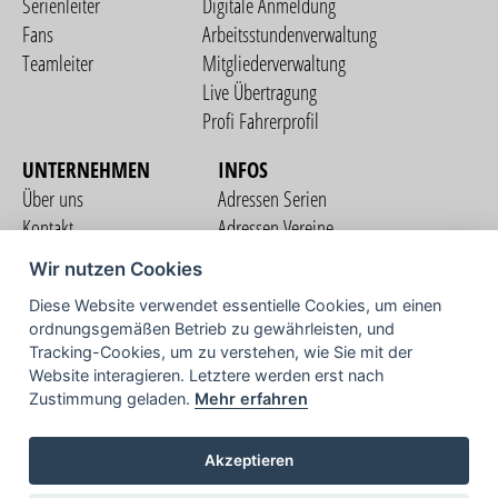
Serienleiter
Digitale Anmeldung
Fans
Arbeitsstundenverwaltung
Teamleiter
Mitgliederverwaltung
Live Übertragung
Profi Fahrerprofil
UNTERNEHMEN
INFOS
Über uns
Adressen Serien
Kontakt
Adressen Vereine
Nutzungsbedingungen
Adressen Teams
Wir nutzen Cookies
Datenschutzerklärung
Streckenverzeichnis
Diese Website verwendet essentielle Cookies, um einen
Impressum
ordnungsgemäßen Betrieb zu gewährleisten, und
COMMUNITY
Tracking-Cookies, um zu verstehen, wie Sie mit der
Website interagieren. Letztere werden erst nach
Zustimmung geladen.
Mehr erfahren
TV
Akzeptieren