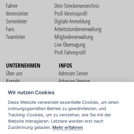
Fahrer
Dein Streckenverzeichnis
Vereinsleiter
Profi Vereinsprofil
Serienleiter
Digitale Anmeldung
Fans
Arbeitsstundenverwaltung
Teamleiter
Mitgliederverwaltung
Live Übertragung
Profi Fahrerprofil
UNTERNEHMEN
INFOS
Über uns
Adressen Serien
Kontakt
Adressen Vereine
Nutzungsbedingungen
Adressen Teams
Wir nutzen Cookies
Datenschutzerklärung
Streckenverzeichnis
Diese Website verwendet essentielle Cookies, um einen
Impressum
COMMUNITY
ordnungsgemäßen Betrieb zu gewährleisten, und
Tracking-Cookies, um zu verstehen, wie Sie mit der
Website interagieren. Letztere werden erst nach
Zustimmung geladen.
Mehr erfahren