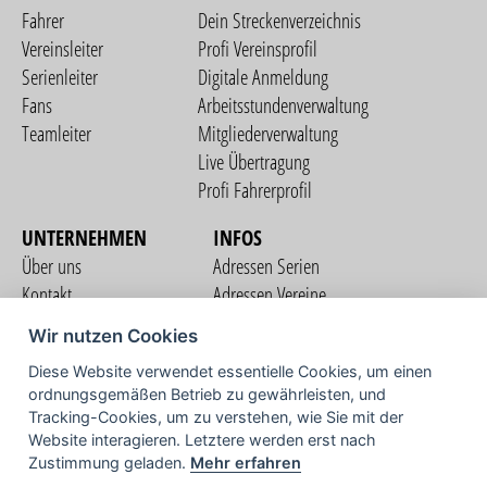
Fahrer
Dein Streckenverzeichnis
Vereinsleiter
Profi Vereinsprofil
Serienleiter
Digitale Anmeldung
Fans
Arbeitsstundenverwaltung
Teamleiter
Mitgliederverwaltung
Live Übertragung
Profi Fahrerprofil
UNTERNEHMEN
INFOS
Über uns
Adressen Serien
Kontakt
Adressen Vereine
Nutzungsbedingungen
Adressen Teams
Wir nutzen Cookies
Datenschutzerklärung
Streckenverzeichnis
Diese Website verwendet essentielle Cookies, um einen
Impressum
COMMUNITY
ordnungsgemäßen Betrieb zu gewährleisten, und
Tracking-Cookies, um zu verstehen, wie Sie mit der
Website interagieren. Letztere werden erst nach
Zustimmung geladen.
Mehr erfahren