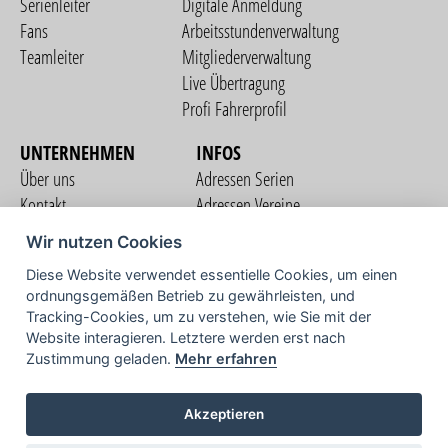
Serienleiter
Digitale Anmeldung
Fans
Arbeitsstundenverwaltung
Teamleiter
Mitgliederverwaltung
Live Übertragung
Profi Fahrerprofil
UNTERNEHMEN
INFOS
Über uns
Adressen Serien
Kontakt
Adressen Vereine
Nutzungsbedingungen
Adressen Teams
Wir nutzen Cookies
Datenschutzerklärung
Streckenverzeichnis
Diese Website verwendet essentielle Cookies, um einen
Impressum
ordnungsgemäßen Betrieb zu gewährleisten, und
COMMUNITY
Tracking-Cookies, um zu verstehen, wie Sie mit der
Website interagieren. Letztere werden erst nach
Zustimmung geladen.
Mehr erfahren
TV
Akzeptieren