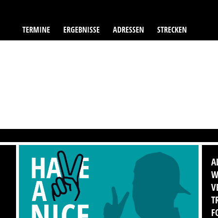
TERMINE
ERGEBNISSE
ADRESSEN
STRECKEN
A
W
V
T
F