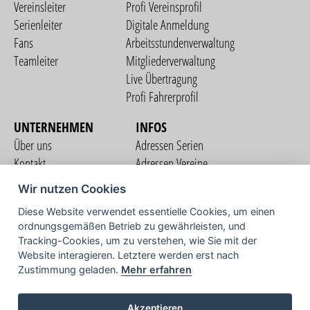
Vereinsleiter
Profi Vereinsprofil
Serienleiter
Digitale Anmeldung
Fans
Arbeitsstundenverwaltung
Teamleiter
Mitgliederverwaltung
Live Übertragung
Profi Fahrerprofil
UNTERNEHMEN
INFOS
Über uns
Adressen Serien
Kontakt
Adressen Vereine
Nutzungsbedingungen
Adressen Teams
Wir nutzen Cookies
Datenschutzerklärung
Streckenverzeichnis
Diese Website verwendet essentielle Cookies, um einen
Impressum
ordnungsgemäßen Betrieb zu gewährleisten, und
COMMUNITY
Tracking-Cookies, um zu verstehen, wie Sie mit der
Website interagieren. Letztere werden erst nach
Zustimmung geladen.
Mehr erfahren
TV
Akzeptieren