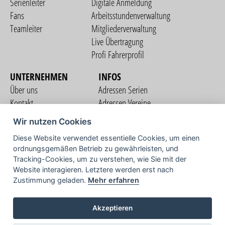
Serienleiter
Digitale Anmeldung
Fans
Arbeitsstundenverwaltung
Teamleiter
Mitgliederverwaltung
Live Übertragung
Profi Fahrerprofil
UNTERNEHMEN
INFOS
Über uns
Adressen Serien
Kontakt
Adressen Vereine
Nutzungsbedingungen
Adressen Teams
Wir nutzen Cookies
Datenschutzerklärung
Streckenverzeichnis
Diese Website verwendet essentielle Cookies, um einen
Impressum
ordnungsgemäßen Betrieb zu gewährleisten, und
COMMUNITY
Tracking-Cookies, um zu verstehen, wie Sie mit der
Website interagieren. Letztere werden erst nach
Zustimmung geladen.
Mehr erfahren
TV
Akzeptieren