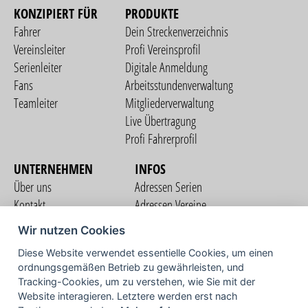
KONZIPIERT FÜR
PRODUKTE
Fahrer
Dein Streckenverzeichnis
Vereinsleiter
Profi Vereinsprofil
Serienleiter
Digitale Anmeldung
Fans
Arbeitsstundenverwaltung
Teamleiter
Mitgliederverwaltung
Live Übertragung
Profi Fahrerprofil
UNTERNEHMEN
INFOS
Über uns
Adressen Serien
Kontakt
Adressen Vereine
Nutzungsbedingungen
Adressen Teams
Wir nutzen Cookies
Datenschutzerklärung
Streckenverzeichnis
Diese Website verwendet essentielle Cookies, um einen
Impressum
ordnungsgemäßen Betrieb zu gewährleisten, und
COMMUNITY
Tracking-Cookies, um zu verstehen, wie Sie mit der
Website interagieren. Letztere werden erst nach