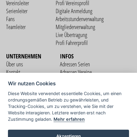
Vereinsleiter
Profi Vereinsprofil
Serienleiter
Digitale Anmeldung
Fans
Arbeitsstundenverwaltung
Teamleiter
Mitgliederverwaltung
Live Übertragung
Profi Fahrerprofil
UNTERNEHMEN
INFOS
Über uns
Adressen Serien
Kontakt
Adressen Vereine
Nutzungsbedingungen
Adressen Teams
Wir nutzen Cookies
Datenschutzerklärung
Streckenverzeichnis
Diese Website verwendet essentielle Cookies, um einen
Impressum
ordnungsgemäßen Betrieb zu gewährleisten, und
COMMUNITY
Tracking-Cookies, um zu verstehen, wie Sie mit der
Website interagieren. Letztere werden erst nach
Zustimmung geladen.
Mehr erfahren
TV
Akzeptieren