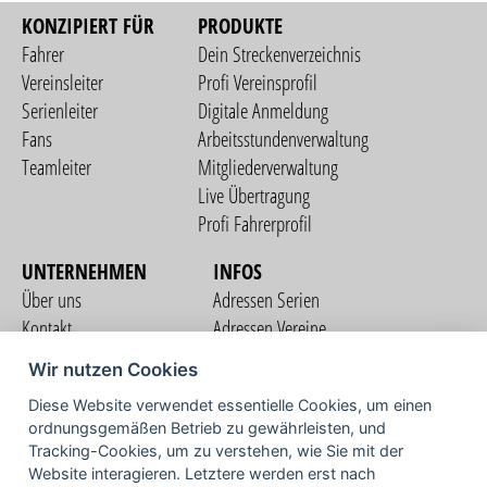
KONZIPIERT FÜR
PRODUKTE
Fahrer
Dein Streckenverzeichnis
Vereinsleiter
Profi Vereinsprofil
Serienleiter
Digitale Anmeldung
Fans
Arbeitsstundenverwaltung
Teamleiter
Mitgliederverwaltung
Live Übertragung
Profi Fahrerprofil
UNTERNEHMEN
INFOS
Über uns
Adressen Serien
Kontakt
Adressen Vereine
Nutzungsbedingungen
Adressen Teams
Wir nutzen Cookies
Datenschutzerklärung
Streckenverzeichnis
Diese Website verwendet essentielle Cookies, um einen
Impressum
COMMUNITY
ordnungsgemäßen Betrieb zu gewährleisten, und
Tracking-Cookies, um zu verstehen, wie Sie mit der
Website interagieren. Letztere werden erst nach